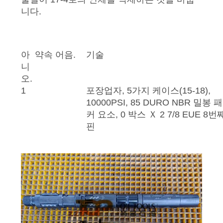
니다.
연
락
아
약속 어음.
기술
주
니
세
오.
1
포장업자, 5가지 케이스(15-18),
요
10000PSI, 85 DURO NBR 밀봉 패
커 요소, 0 박스 Ｘ 2 7/8 EUE 8번
핀
뉴
스
경
우