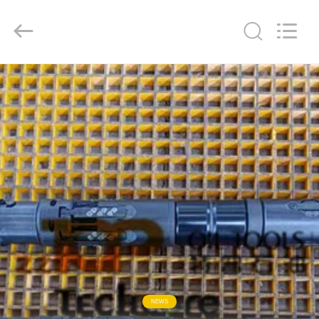
Copyright
©
2019
-
2026
XI‘AN
ZZTOP
OIL
TOOLS
집
CO.，
LTD.
All
Rights
Reserved.
제
품
우
리
에
대
NEWS