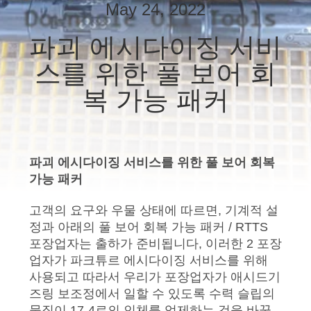
하
May 24, 2022
여
파괴 에시다이징 서비
스를 위한 풀 보어 회
공
복 가능 패커
장
여
행
파괴 에시다이징 서비스를 위한 풀 보어 회복
가능 패커
품
고객의 요구와 우물 상태에 따르면, 기계적 설
정과 아래의 풀 보어 회복 가능 패커 / RTTS
질
포장업자는 출하가 준비됩니다, 이러한 2 포장
관
업자가 파크튜르 에시다이징 서비스를 위해
사용되고 따라서 우리가 포장업자가 애시드기
리
즈링 보조정에서 일할 수 있도록 수력 슬립의
물질이 17-4로의 인체를 억제하는 것을 바꿉