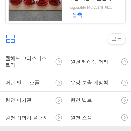
negotiable MOQ:1개 세트
사
접촉
이
트
모든
맵
웰헤드 크리스마스
원천 케이싱 머리
트리
PRIVACY
POLICY
배관 맨 위 스풀
유정 분출 예방책
원천 다기관
원천 벨브
원천 접합기 플랜지
원천 스풀