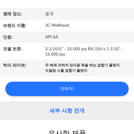
하
여
원래 장소:
중국
JC Wellhead
브랜드 이름:
공
API 6A
인증:
장
모델 번호:
3-1/16의” - 15,000 psi BX-154 x 2-1/16” -
15,000 psi
여
,
하이 라이트:
두 배에 의하여 장식용 목을 박는 접합기 플랜지
행
드릴링 스풀 접합기 플랜지
품
연락처!
질
세부 사항 전개
관
리
유사한 제품