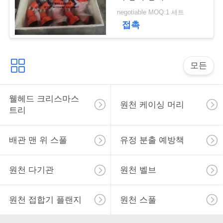
크기
negotiable MOQ:1 세트
사
접촉
이
트
모든
맵
웰헤드 크리스마스
원천 케이싱 머리
트리
PRIVACY
POLICY
배관 맨 위 스풀
유정 분출 예방책
원천 다기관
원천 벨브
원천 접합기 플랜지
원천 스풀