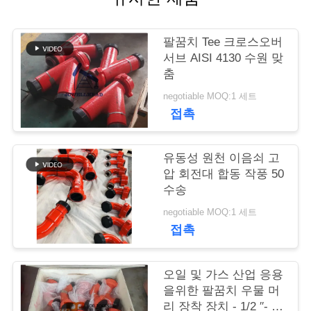
연
팔꿈치 Tee 크로스오버
락
서브 AISI 4130 수원 맞
춤
주
negotiable MOQ:1 세트
세
접촉
요
유동성 원천 이음쇠 고
압 회전대 합동 작풍 50
뉴
수송
스
negotiable MOQ:1 세트
접촉
경
오일 및 가스 산업 응용
우
을위한 팔꿈치 우물 머
리 장착 장치 - 1/2 ′′- 4 ′′