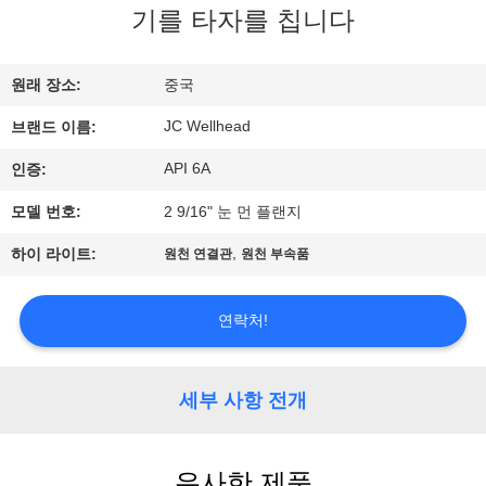
하
기를 타자를 칩니다
여
원래 장소:
중국
공
JC Wellhead
브랜드 이름:
장
API 6A
인증:
여
모델 번호:
2 9/16" 눈 먼 플랜지
행
,
하이 라이트:
원천 연결관
원천 부속품
품
연락처!
질
세부 사항 전개
관
리
유사한 제품