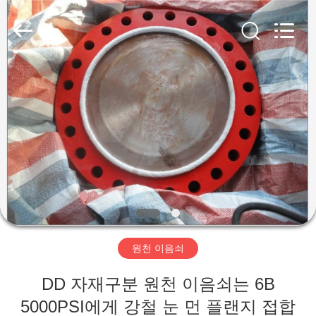
Copyright
©
2019
-
2026
XI‘AN
ZZTOP
OIL
TOOLS
집
CO.，
LTD.
All
Rights
Reserved.
제
품
우
리
원천 이음쇠
에
DD 자재구분 원천 이음쇠는 6B
대
5000PSI에게 강철 눈 먼 플랜지 접합