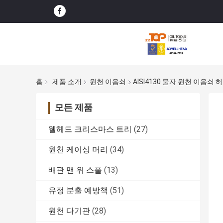
홈
제품 소개
원천 이음쇠
AISI4130 물자 원천 이음쇠 허브 죔
모든 제품
웰헤드 크리스마스 트리
(27)
원천 케이싱 머리
(34)
배관 맨 위 스풀
(13)
유정 분출 예방책
(51)
원천 다기관
(28)