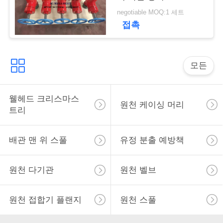
negotiable MOQ:1 세트
사
접촉
이
트
모든
맵
웰헤드 크리스마스
원천 케이싱 머리
트리
PRIVACY
POLICY
배관 맨 위 스풀
유정 분출 예방책
원천 다기관
원천 벨브
원천 접합기 플랜지
원천 스풀