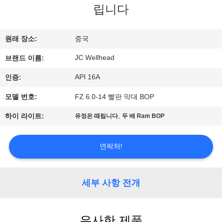
하
립니다
여
원래 장소:
중국
공
JC Wellhead
브랜드 이름:
장
API 16A
인증:
여
모델 번호:
FZ 6.0-14 빨판 막대 BOP
행
,
하이 라이트:
유정은 때립니다
두 배 Ram BOP
품
연락처!
질
세부 사항 전개
관
리
유사한 제품