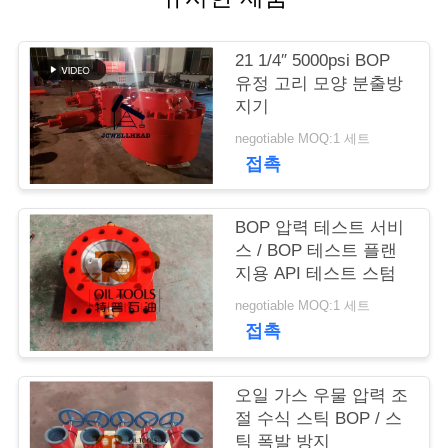
연
21 1/4″ 5000psi BOP
락
유정 고리 모양 분출방
지기
주
negotiable MOQ:1 세트
세
접촉
요
BOP 압력 테스트 서비
스 / BOP 테스트 플랜
뉴
지용 API 테스트 스텀
스
negotiable MOQ:1 세트
접촉
경
오일 가스 우물 압력 조
우
절 수식 스틱 BOP / 스
틱 폭발 방지