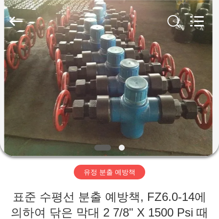
Copyright
©
2019
-
2026
XI‘AN
ZZTOP
OIL
TOOLS
집
CO.，
LTD.
All
Rights
Reserved.
제
품
우
리
유정 분출 예방책
에
표준 수평선 분출 예방책, FZ6.0-14에
대
의하여 닦은 막대 2 7/8" X 1500 Psi 때