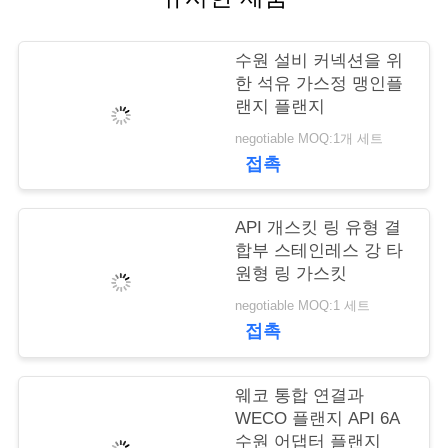
연
수원 설비 커넥션을 위
락
한 석유 가스정 맹인플
랜지 플랜지
주
negotiable MOQ:1개 세트
세
접촉
요
API 개스킷 링 유형 결
합부 스테인레스 강 타
뉴
원형 링 가스킷
스
negotiable MOQ:1 세트
접촉
경
웨코 통합 연결과
우
WECO 플랜지 API 6A
수원 어댑터 플랜지