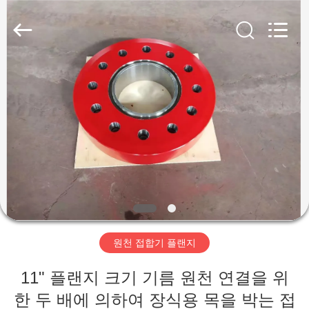
Copyright
©
2019
-
2026
XI‘AN
ZZTOP
OIL
TOOLS
집
CO.，
LTD.
All
Rights
Reserved.
제
품
우
리
원천 접합기 플랜지
에
11" 플랜지 크기 기름 원천 연결을 위
대
한 두 배에 의하여 장식용 목을 박는 접