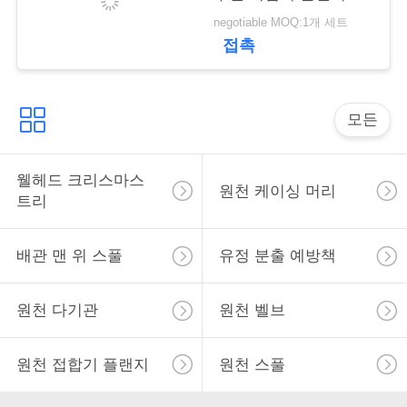
negotiable MOQ:1개 세트
사
접촉
이
트
모든
맵
웰헤드 크리스마스
원천 케이싱 머리
트리
PRIVACY
POLICY
배관 맨 위 스풀
유정 분출 예방책
원천 다기관
원천 벨브
원천 접합기 플랜지
원천 스풀