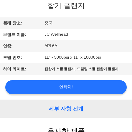
하
합기 플랜지
여
원래 장소:
중국
공
JC Wellhead
브랜드 이름:
장
API 6A
인증:
여
11" - 5000psi x 11" x 10000psi
모델 번호:
행
,
하이 라이트:
접합기 스풀 플랜지
드릴링 스풀 접합기 플랜지
품
연락처!
질
세부 사항 전개
관
리
유사한 제품