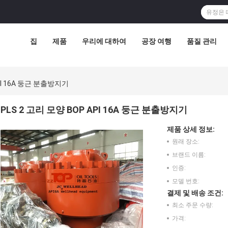
집
제품
우리에 대하여
공장 여행
품질 관리
API 16A 둥근 분출방지기
PLS 2 고리 모양 BOP API 16A 둥근 분출방지기
제품 상세 정보:
원래 장소:
브랜드 이름:
인증:
모델 번호:
결제 및 배송 조건:
최소 주문 수량:
가격: