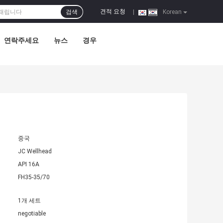
견적 요청
검색
|
Korean
연락주세요
뉴스
경우
중국
JC Wellhead
API 16A
FH35-35/70
1개 세트
negotiable