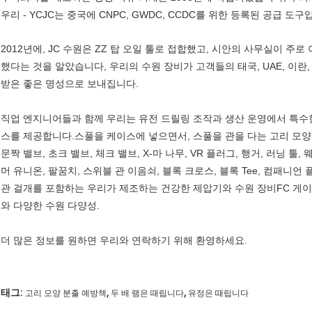
우리 - YCJC는 중국에 CNPC, GWDC, CCDC를 위한 등록된 공급 도구
2012년에, JC 수원은 ZZ 탑 오일 툴로 접합했고, 시안의 사무실이 
했다는 것을 알았습니다, 우리의 수원 장비가 고객들의 태국, UAE, 이란
받은 좋은 명성으로 보내집니다.
직업 엔지니어들과 함께 우리는 유전 드릴링 조작과 생산 운영에서 특수한
스를 제공합니다.스풀을 케이스에 넣으면서, 스풀을 관을 다는 고리 모양 BOP
문짝 밸브, 초크 밸브, 체크 밸브, X-마 나무, VR 플러그, 행거, 러닝 툴
머 유니온, 팔꿈치, 스위블 관 이음쇠, 블록 크로스, 블록 Tee, 컴패니
관 걸개를 포함하는 우리가 제조하는 건강한 제압기와 수원 장비FC 게이트, F
와 다양한 수원 다양성.
더 많은 정보를 원하면 우리와 연락하기 위해 환영하세요.
,
,
태그:
고리 모양 분출 예방책
두 배 램은 때립니다
유정은 때립니다