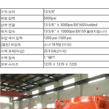
수직 보어
13 5/8"
워링 압력
5000psi
상부 연결
13 5/8 " Ｘ 5000psi BX160Studded
최저 접속
13 5/8 " Ｘ 10000psi BX159 플랜지됩니다
유압 제어 압력
1200 psi-1500 psi
(열린) 유압유
소녀 18.9명 (미국)
수력 유체(마감)
25.9 GAL(미국)
수력 접속
1 " NPT
외부 사이즈
1270 Ｘ 1270 Ｘ 1225