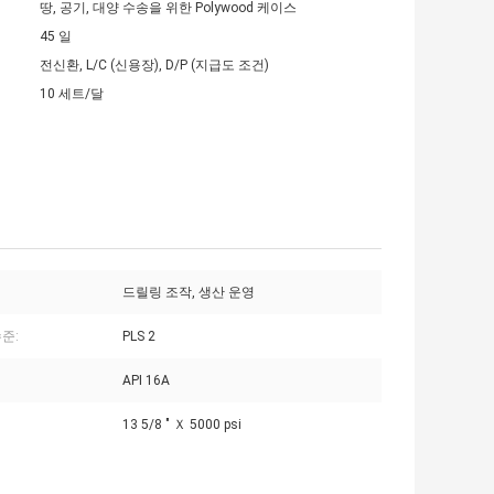
땅, 공기, 대양 수송을 위한 Polywood 케이스
45 일
전신환, L/C (신용장), D/P (지급도 조건)
10 세트/달
드릴링 조작, 생산 운영
준:
PLS 2
API 16A
13 5/8 " Ｘ 5000 psi