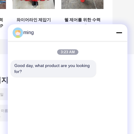
력
와이어라인 제압기
웰 제어를 위한 수력
P
를 위한 BOP 유정
이중 램 분출방지기
분출방지기
/ 회선 BOP
ming
3:23 AM
Good day, what product are you looking 
for?
시지를 남겨주세요