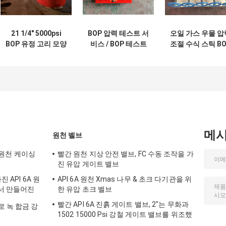
21 1/4″ 5000psi
BOP 압력 테스트 서
오일 가스 우물 압
BOP 유정 고리 모양
비스 / BOP 테스트
조절 수식 스틱 BO
분출방지기
플랜지용 API 테스
/ 스틱 폭발 방지
트 스텀
메
원천 벨브
끝 원천 케이싱
빨간 원천 지상 안전 밸브, FC 수동 조작을 가
진 유압 게이트 밸브
 API 6A 원
API 6A 원천 Xmas 나무 & 초크 다기관을 위
아서 만들어진
한 유압 초크 벨브
빨간 API 6A 진흙 게이트 밸브, 2"는 무화과
 녹 합금 강
1502 15000 Psi 강철 게이트 밸브를 위조했
습니다