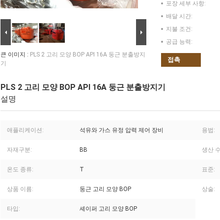
포장 세부 사항:
배달 시간:
지불 조건:
공급 능력:
큰 이미지 :
PLS 2 고리 모양 BOP API 16A 둥근 분출방지
접촉
기
PLS 2 고리 모양 BOP API 16A 둥근 분출방지기
설명
애플리케이션:
석유와 가스 유정 압력 제어 장비
용법:
자재구분:
BB
생산 수
온도 종류:
T
표준:
상품 이름:
둥근 고리 모양 BOP
상술:
타입:
셰이퍼 고리 모양 BOP