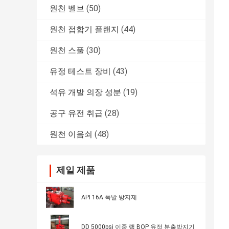
원천 벨브
(50)
원천 접합기 플랜지
(44)
원천 스풀
(30)
유정 테스트 장비
(43)
석유 개발 의장 성분
(19)
공구 유전 취급
(28)
원천 이음쇠
(48)
제일 제품
API 16A 폭발 방지제
DD 5000psi 이중 램 BOP 유정 분출방지기